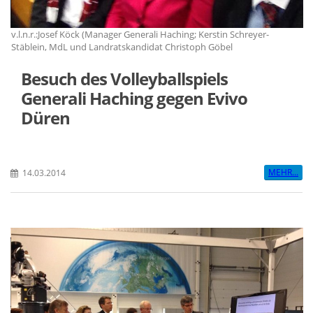
v.l.n.r.:Josef Köck (Manager Generali Haching; Kerstin Schreyer-
v.
Stäblein, MdL und Landratskandidat Christoph Göbel
St
Besuch des Volleyballspiels
Generali Haching gegen Evivo
Düren
MEHR...
14.03.2014