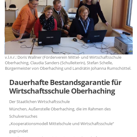
v.l.n.r.: Doris Wallner (Förderverein Mittel- und Wirtschaftsschule
v.
Oberhaching, Claudia Sanders (Schulleiterin), Stefan Schelle,
Ob
l.
Bürgermeister von Oberhaching und Landrätin Johanna Rumschöttel.
Bü
Dauerhafte Bestandsgarantie für
Wirtschaftsschule Oberhaching
Der Staatlichen Wirtschaftsschule
München, Außenstelle Oberhaching, die im Rahmen des
Schulversuches
Kooperationsmodell Mittelschule und Wirtschaftsschule“
gegründet