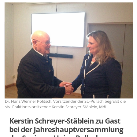
Dr. Hans Wermer Politsch, Vorsitzender der SU-Pullach begrüßt die
Dr
stv. Fraktionsvorsitzende Kerstin Schreyer-Stäblein, MdL
st
Kerstin Schreyer-Stäblein zu Gast
bei der Jahreshauptversammlung