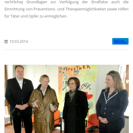
rechtliche
r
Grundlagen zur Verfolgung der Straftäter auch die
Einrichtung von Präventions- und Therapiemöglichkeiten sowie Hilfen
für Täter und Opfer zu ermöglichen.
MEHR...
10.03.2014