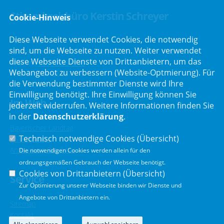
Stimmkreisbüro Kerstin Schreyer
Cookie-Hinweis
Diese Webseite verwendet Cookies, die notwendig
Parkstraße 19
sind, um die Webseite zu nutzen. Weiter verwendet
82008 Unterhaching
diese Webseite Dienste von Drittanbietern, um das
Telefon :
089/66557816
Webangebot zu verbessern (Website-Optmierung). Für
Telefax : 089/66557818
die Verwendung bestimmter Dienste wird Ihre
Einwilligung benötigt. Ihre Einwilligung können Sie
Im Web
jederzeit widerrufen. Weitere Informationen finden Sie
in der
Datenschutzerklärung
.
Bayerischer Landtag
Technisch notwendige Cookies (
Übersicht
)
CSU Fraktion
Anmeldung Rundmail
Die notwendigen Cookies werden allein für den
ordnungsgemäßen Gebrauch der Webseite benötigt.
Cookies von Drittanbietern (
Übersicht
)
Service
Zur Optimierung unserer Webseite binden wir Dienste und
Angebote von Drittanbietern ein.
Sitemap
Kontakt