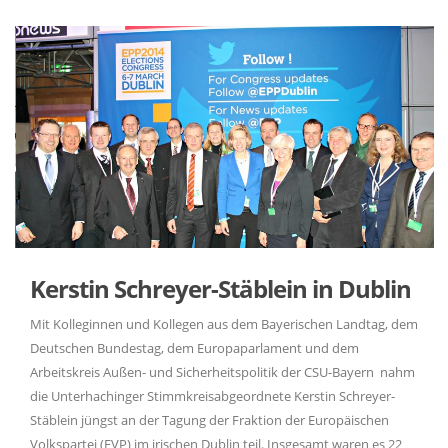
Kerstin Schreyer-Stäblein in Dublin
Mit Kolleginnen und Kollegen aus dem Bayerischen Landtag, dem
Deutschen Bundestag, dem Europaparlament und dem
Arbeitskreis Außen- und Sicherheitspolitik der CSU-Bayern nahm
die Unterhachinger Stimmkreisabgeordnete Kerstin Schreyer-
Stäblein jüngst an der Tagung der Fraktion der Europäischen
Volkspartei (EVP) im irischen Dublin teil. Insgesamt waren es 22