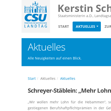
Kerstin Sc
Staatsministerin a.D., Landtag
START
AKTUELLES
ZU
Aktuelles
Alle Neuigkeiten auf einen Blick.
Start
Aktuelles
Aktuelles
Schreyer-Stäblein: „Mehr Lo
Wir wollen mehr Lohn für die Hebammen“, so 
gestiegenen Berufshaftpflichtprämien in der Ge