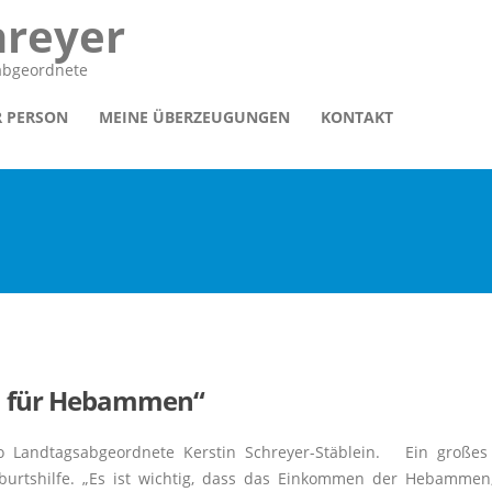
hreyer
sabgeordnete
R PERSON
MEINE ÜBERZEUGUNGEN
KONTAKT
hn für Hebammen“
Landtagsabgeordnete Kerstin Schreyer-Stäblein. Ein großes
burtshilfe. „Es ist wichtig, dass das Einkommen der Hebammen, 