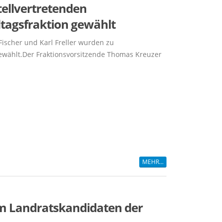
tellvertretenden
tagsfraktion gewählt
Fischer und Karl Freller wurden zu
gewählt.Der Fraktionsvorsitzende Thomas Kreuzer
eier, MdL; Kerstin Schreyer-Stäblein, MdL;
orsitzender Thomas Kreuzer, MdL;
ndel-Fischer, MdL und Karl Freller; MdL
MEHR...
um Landratskandidaten der