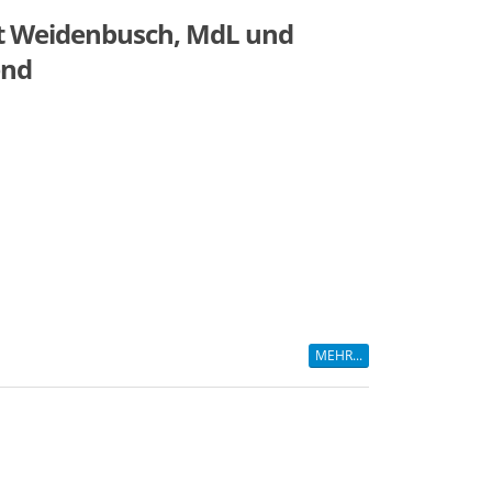
nst Weidenbusch, MdL und
end
MEHR...