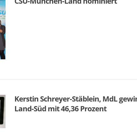
CSU-München-Land nominiert
Kerstin Schreyer-Stäblein, MdL gew
Land-Süd mit 46,36 Prozent