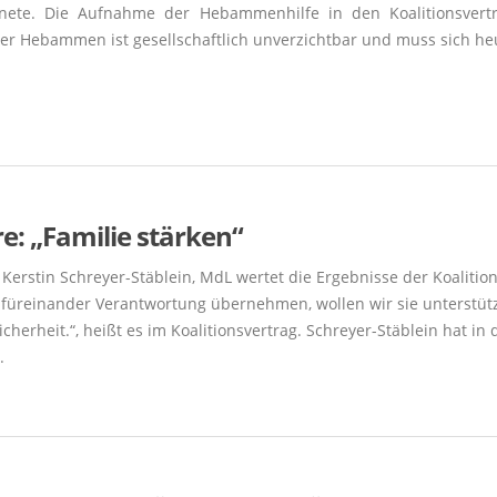
rdnete. Die Aufnahme der Hebammenhilfe in den Koalitionsver
 der Hebammen ist gesellschaftlich unverzichtbar und muss sich he
re: „Familie stärken“
Kerstin Schreyer-Stäblein, MdL wertet die Ergebnisse der Koalitio
üreinander Verantwortung übernehmen, wollen wir sie unterstütze
Sicherheit.“, heißt es im Koalitionsvertrag. Schreyer-Stäblein hat i
.