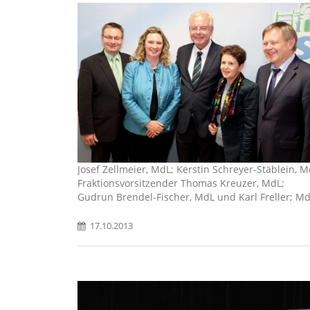
er-Stäblein, MdL;
Josef Zellmeier, MdL; Kerstin Schreyer-Stäblein, M
zer, MdL;
Fraktionsvorsitzender Thomas Kreuzer, MdL;
rl Freller; MdL
Gudrun Brendel-Fischer, MdL und Karl Freller; M
17.10.2013