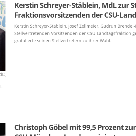
Kerstin Schreyer-Stäblein, MdL zur S
Fraktionsvorsitzenden der CSU-Land
Kerstin Schreyer-Stäblein, Josef Zellmeier, Gudrun Brendel-
Stellvertretenden Vorsitzenden der CSU-Landtagsfraktion 
gratulierte seinen Stellvertretern zu ihrer Wahl.
dL;
Josef Zellmeier, MdL; Kerstin Schreyer-Stäblein, MdL;
Josef Zellm
Fraktionsvorsitzender Thomas Kreuzer, MdL;
Fraktionsv
dL
Gudrun Brendel-Fischer, MdL und Karl Freller; MdL
Gudrun Bre
Christoph Göbel mit 99,5 Prozent z