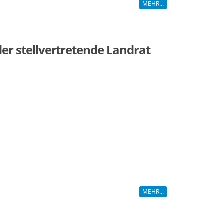
MEHR...
der stellvertretende Landrat
MEHR...