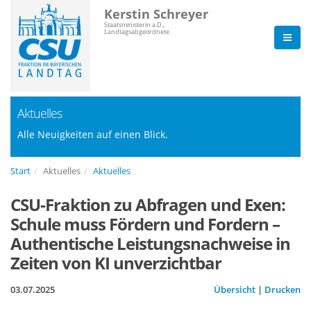
Kerstin Schreyer
Staatsministerin a.D.,
Landtagsabgeordnete
Aktuelles
Alle Neuigkeiten auf einen Blick.
Start
Aktuelles
Aktuelles
CSU-Fraktion zu Abfragen und Exen:
Schule muss Fördern und Fordern –
Authentische Leistungsnachweise in
Zeiten von KI unverzichtbar
03.07.2025
Übersicht
|
Drucken