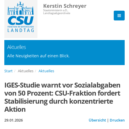
Kerstin Schreyer
Staatsministerin a.D.,
Landtagsabgeordnete
Aktuelles
Alle Neuigkeiten auf einen Blick.
Start
Aktuelles
Aktuelles
IGES-Studie warnt vor Sozialabgaben
von 50 Prozent: CSU-Fraktion fordert
Stabilisierung durch konzentrierte
Aktion
29.01.2026
Übersicht
|
Drucken