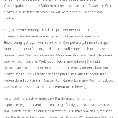
Gesamtpaket kann nur München liefern, kein anderer Bewerber. Wer
Olympia in Deutschland wirklich will, kommt an München nicht
vorbei."
Holger Dremel, innenpolitischer Sprecher der CSU-Fraktion:
Bayern steht für eine moderne, nachhaltige und bürgernahe
Bewerbung, getragen von sportlicher Kompetenz, jahrzehntelanger
internationaler Erfahrung und einer Bevölkerung, die hinter diesen
Spielen steht. Das Besondere am Münchner Konzept: Die Athletinnen
und Athleten aus aller Welt leben, feiern und erleben Olympia
gemeinsam an einem Ort, in einer Stadt, in einer Gemeinschaft. Von
Olympischen und Paralympischen Spielen im Freistaat profitieren
neben dem Sport auch Infrastruktur, Nahverkehr und Wohnungsbau.
Das ist eine Riesenchance über Generationen hinweg.“
Josia Topf, Para-Schwimmer und Paralympics-Teilnehmer:
Spiele im eigenen Land sind immer großartig. Vor heimischer Kulisse
anzutreten, setzt unglaubliche Kräfte frei. Für mich wären Olympische
und Paralympische Spiele in Bayern ein Privileg. Wir brauchen Mut, wir