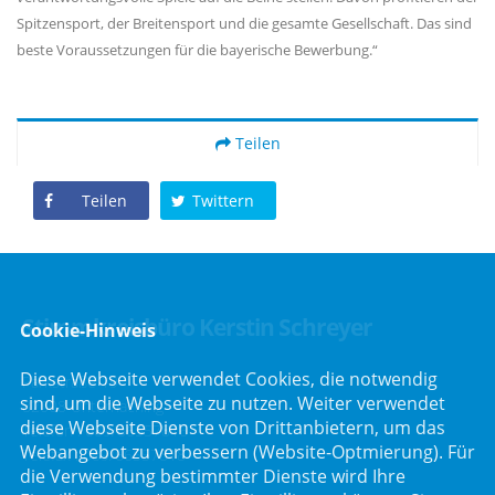
Spitzensport, der Breitensport und die gesamte Gesellschaft. Das sind
beste Voraussetzungen für die bayerische Bewerbung.“
Teilen
Teilen
Twittern
Stimmkreisbüro Kerstin Schreyer
Cookie-Hinweis
Diese Webseite verwendet Cookies, die notwendig
Parkstraße 19
sind, um die Webseite zu nutzen. Weiter verwendet
82008 Unterhaching
diese Webseite Dienste von Drittanbietern, um das
Telefon :
089/66557816
Webangebot zu verbessern (Website-Optmierung). Für
Telefax : 089/66557818
die Verwendung bestimmter Dienste wird Ihre