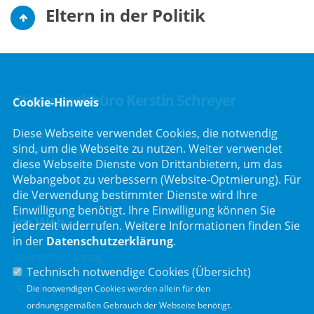
Eltern in der Politik
Stimmkreisbüro Kerstin Schreyer
Cookie-Hinweis
Diese Webseite verwendet Cookies, die notwendig
Parkstraße 19
sind, um die Webseite zu nutzen. Weiter verwendet
82008 Unterhaching
diese Webseite Dienste von Drittanbietern, um das
Telefon :
089/66557816
Webangebot zu verbessern (Website-Optmierung). Für
Telefax : 089/66557818
die Verwendung bestimmter Dienste wird Ihre
Einwilligung benötigt. Ihre Einwilligung können Sie
Im Web
jederzeit widerrufen. Weitere Informationen finden Sie
in der
Datenschutzerklärung
.
Bayerischer Landtag
Technisch notwendige Cookies (
Übersicht
)
CSU Fraktion
Anmeldung Rundmail
Die notwendigen Cookies werden allein für den
ordnungsgemäßen Gebrauch der Webseite benötigt.