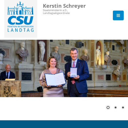
Kerstin Schreyer
Staatsministerin a.D.,
Landtagsabgeordnete