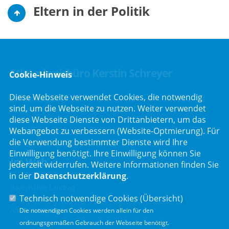
Eltern in der Politik
Stimmkreisbüro Kerstin Schreyer
Cookie-Hinweis
Diese Webseite verwendet Cookies, die notwendig
Parkstraße 19
sind, um die Webseite zu nutzen. Weiter verwendet
82008 Unterhaching
diese Webseite Dienste von Drittanbietern, um das
Telefon :
089/66557816
Webangebot zu verbessern (Website-Optmierung). Für
Telefax : 089/66557818
die Verwendung bestimmter Dienste wird Ihre
Einwilligung benötigt. Ihre Einwilligung können Sie
Im Web
jederzeit widerrufen. Weitere Informationen finden Sie
in der
Datenschutzerklärung
.
Bayerischer Landtag
Technisch notwendige Cookies (
Übersicht
)
CSU Fraktion
Anmeldung Rundmail
Die notwendigen Cookies werden allein für den
ordnungsgemäßen Gebrauch der Webseite benötigt.