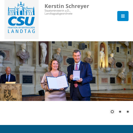
Kerstin Schreyer
Staatsministerin a.D.,
Landtagsabgeordnete