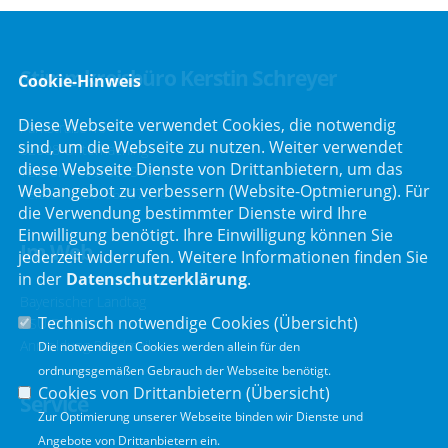
Stimmkreisbüro Kerstin Schreyer
Cookie-Hinweis
Diese Webseite verwendet Cookies, die notwendig
Parkstraße 19
sind, um die Webseite zu nutzen. Weiter verwendet
82008 Unterhaching
diese Webseite Dienste von Drittanbietern, um das
Telefon :
089/66557816
Webangebot zu verbessern (Website-Optmierung). Für
Telefax : 089/66557818
die Verwendung bestimmter Dienste wird Ihre
Einwilligung benötigt. Ihre Einwilligung können Sie
Im Web
jederzeit widerrufen. Weitere Informationen finden Sie
in der
Datenschutzerklärung
.
Bayerischer Landtag
Technisch notwendige Cookies (
Übersicht
)
CSU Fraktion
Anmeldung Rundmail
Die notwendigen Cookies werden allein für den
ordnungsgemäßen Gebrauch der Webseite benötigt.
Cookies von Drittanbietern (
Übersicht
)
Service
Zur Optimierung unserer Webseite binden wir Dienste und
Angebote von Drittanbietern ein.