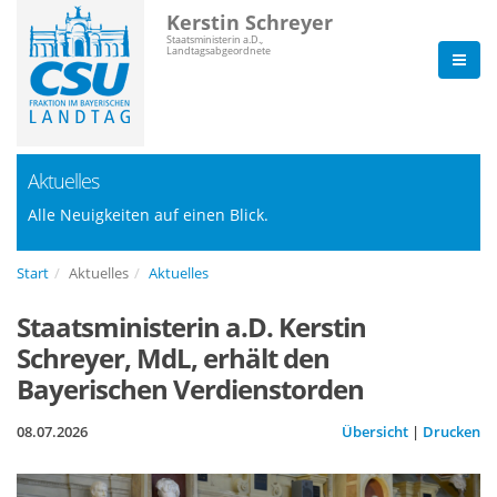
Kerstin Schreyer
Staatsministerin a.D.,
Landtagsabgeordnete
Aktuelles
Alle Neuigkeiten auf einen Blick.
Start
Aktuelles
Aktuelles
Staatsministerin a.D. Kerstin
Schreyer, MdL, erhält den
Bayerischen Verdienstorden
08.07.2026
Übersicht
|
Drucken