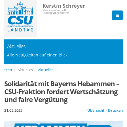
Kerstin Schreyer
Staatsministerin a.D.,
Landtagsabgeordnete
Aktuelles
Alle Neuigkeiten auf einen Blick.
Start
Aktuelles
Aktuelles
Solidarität mit Bayerns Hebammen –
CSU-Fraktion fordert Wertschätzung
und faire Vergütung
21.05.2025
Übersicht
|
Drucken