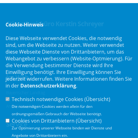
Stimmkreisbüro Kerstin Schreyer
Cookie-Hinweis
Diese Webseite verwendet Cookies, die notwendig
Parkstraße 19
sind, um die Webseite zu nutzen. Weiter verwendet
82008 Unterhaching
diese Webseite Dienste von Drittanbietern, um das
Telefon :
089/66557816
Webangebot zu verbessern (Website-Optmierung). Für
Telefax : 089/66557818
die Verwendung bestimmter Dienste wird Ihre
Einwilligung benötigt. Ihre Einwilligung können Sie
Im Web
jederzeit widerrufen. Weitere Informationen finden Sie
in der
Datenschutzerklärung
.
Bayerischer Landtag
Technisch notwendige Cookies (
Übersicht
)
CSU Fraktion
Anmeldung Rundmail
Die notwendigen Cookies werden allein für den
ordnungsgemäßen Gebrauch der Webseite benötigt.
Cookies von Drittanbietern (
Übersicht
)
Service
Zur Optimierung unserer Webseite binden wir Dienste und
Angebote von Drittanbietern ein.