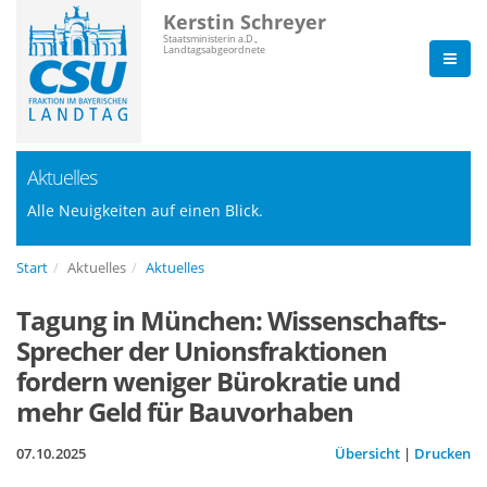
Kerstin Schreyer
Staatsministerin a.D.,
Landtagsabgeordnete
Aktuelles
Alle Neuigkeiten auf einen Blick.
Start
Aktuelles
Aktuelles
Tagung in München: Wissenschafts-
Sprecher der Unionsfraktionen
fordern weniger Bürokratie und
mehr Geld für Bauvorhaben
07.10.2025
Übersicht
|
Drucken