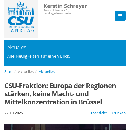
Kerstin Schreyer
Staatsministerin a.D.,
Landtagsabgeordnete
Aktuelles
Alle Neuigkeiten auf einen Blick.
Start
Aktuelles
Aktuelles
CSU-Fraktion: Europa der Regionen
stärken, keine Macht- und
Mittelkonzentration in Brüssel
22.10.2025
Übersicht
|
Drucken