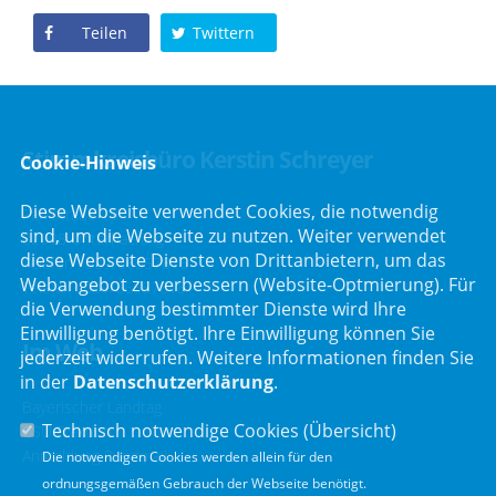
Teilen
Twittern
Stimmkreisbüro Kerstin Schreyer
Cookie-Hinweis
Diese Webseite verwendet Cookies, die notwendig
Parkstraße 19
sind, um die Webseite zu nutzen. Weiter verwendet
82008 Unterhaching
diese Webseite Dienste von Drittanbietern, um das
Telefon :
089/66557816
Webangebot zu verbessern (Website-Optmierung). Für
Telefax : 089/66557818
die Verwendung bestimmter Dienste wird Ihre
Einwilligung benötigt. Ihre Einwilligung können Sie
Im Web
jederzeit widerrufen. Weitere Informationen finden Sie
in der
Datenschutzerklärung
.
Bayerischer Landtag
Technisch notwendige Cookies (
Übersicht
)
CSU Fraktion
Anmeldung Rundmail
Die notwendigen Cookies werden allein für den
ordnungsgemäßen Gebrauch der Webseite benötigt.