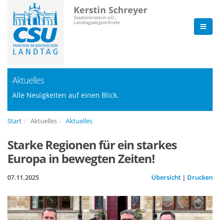
Kerstin Schreyer
Staatsministerin a.D.,
Landtagsabgeordnete
Aktuelles
Alle Neuigkeiten auf einen Blick.
Start
Aktuelles
Aktuelles
Starke Regionen für ein starkes
Europa in bewegten Zeiten!
07.11.2025
Übersicht
|
Drucken