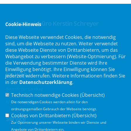
Stimmkreisbüro Kerstin Schreyer
Cookie-Hinweis
Diese Webseite verwendet Cookies, die notwendig
Parkstraße 19
sind, um die Webseite zu nutzen. Weiter verwendet
82008 Unterhaching
diese Webseite Dienste von Drittanbietern, um das
Telefon :
089/66557816
Webangebot zu verbessern (Website-Optmierung). Für
Telefax : 089/66557818
die Verwendung bestimmter Dienste wird Ihre
Einwilligung benötigt. Ihre Einwilligung können Sie
Im Web
jederzeit widerrufen. Weitere Informationen finden Sie
in der
Datenschutzerklärung
.
Bayerischer Landtag
Technisch notwendige Cookies (
Übersicht
)
CSU Fraktion
Anmeldung Rundmail
Die notwendigen Cookies werden allein für den
ordnungsgemäßen Gebrauch der Webseite benötigt.
Cookies von Drittanbietern (
Übersicht
)
Service
Zur Optimierung unserer Webseite binden wir Dienste und
Angebote von Drittanbietern ein.