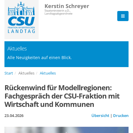
Kerstin Schreyer
Staatsministerin a.D.,
Landtagsabgeordnete
Aktuelles
Alle Neuigkeiten auf einen Blick.
Start
Aktuelles
Aktuelles
Rückenwind für Modellregionen:
Fachgespräch der CSU-Fraktion mit
Wirtschaft und Kommunen
23.04.2026
Übersicht
|
Drucken