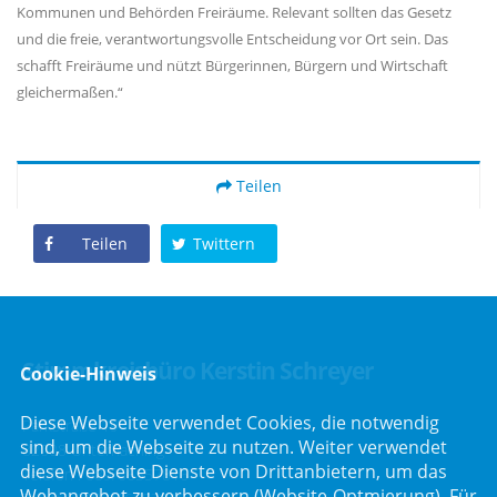
Kommunen und Behörden Freiräume. Relevant sollten das Gesetz
und die freie, verantwortungsvolle Entscheidung vor Ort sein. Das
schafft Freiräume und nützt Bürgerinnen, Bürgern und Wirtschaft
gleichermaßen.“
Teilen
Teilen
Twittern
Stimmkreisbüro Kerstin Schreyer
Cookie-Hinweis
Diese Webseite verwendet Cookies, die notwendig
Parkstraße 19
sind, um die Webseite zu nutzen. Weiter verwendet
82008 Unterhaching
diese Webseite Dienste von Drittanbietern, um das
Telefon :
089/66557816
Webangebot zu verbessern (Website-Optmierung). Für