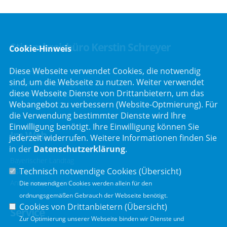
Stimmkreisbüro Kerstin Schreyer
Cookie-Hinweis
Diese Webseite verwendet Cookies, die notwendig
Parkstraße 19
sind, um die Webseite zu nutzen. Weiter verwendet
82008 Unterhaching
diese Webseite Dienste von Drittanbietern, um das
Telefon :
089/66557816
Webangebot zu verbessern (Website-Optmierung). Für
Telefax : 089/66557818
die Verwendung bestimmter Dienste wird Ihre
Einwilligung benötigt. Ihre Einwilligung können Sie
Im Web
jederzeit widerrufen. Weitere Informationen finden Sie
in der
Datenschutzerklärung
.
Bayerischer Landtag
Technisch notwendige Cookies (
Übersicht
)
CSU Fraktion
Anmeldung Rundmail
Die notwendigen Cookies werden allein für den
ordnungsgemäßen Gebrauch der Webseite benötigt.
Cookies von Drittanbietern (
Übersicht
)
Service
Zur Optimierung unserer Webseite binden wir Dienste und