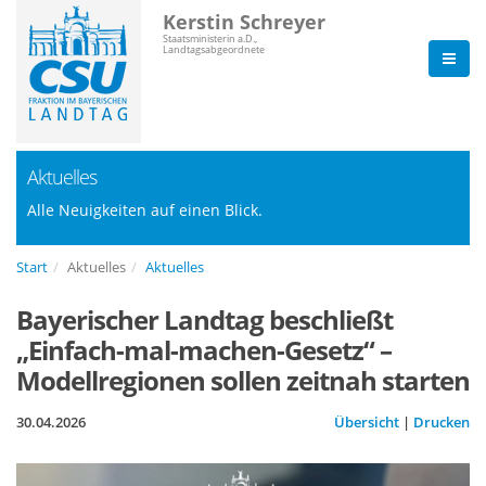
Kerstin Schreyer
Staatsministerin a.D.,
Landtagsabgeordnete
Aktuelles
Alle Neuigkeiten auf einen Blick.
Start
Aktuelles
Aktuelles
Bayerischer Landtag beschließt
Einfach-mal-machen-Gesetz“ –
Modellregionen sollen zeitnah starten
30.04.2026
Übersicht
|
Drucken