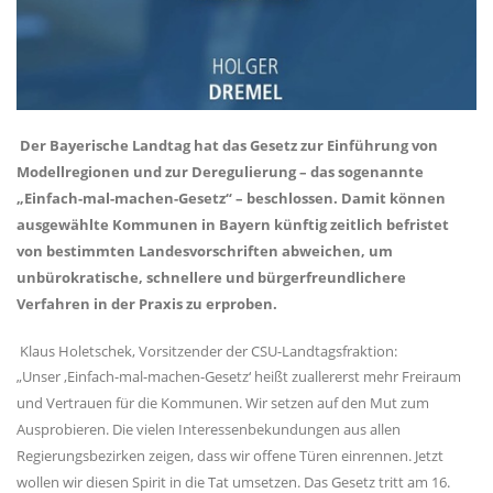
Der Bayerische Landtag hat das Gesetz zur Einführung von
Modellregionen und zur Deregulierung – das sogenannte
Einfach-mal-machen-Gesetz“ – beschlossen. Damit können
ausgewählte Kommunen in Bayern künftig zeitlich befristet
von bestimmten Landesvorschriften abweichen, um
unbürokratische, schnellere und bürgerfreundlichere
Verfahren in der Praxis zu erproben.
Klaus Holetschek, Vorsitzender der CSU-Landtagsfraktion:
Unser ‚Einfach-mal-machen-Gesetz‘ heißt zuallererst mehr Freiraum
und Vertrauen für die Kommunen. Wir setzen auf den Mut zum
Ausprobieren. Die vielen Interessenbekundungen aus allen
Regierungsbezirken zeigen, dass wir offene Türen einrennen. Jetzt
wollen wir diesen Spirit in die Tat umsetzen. Das Gesetz tritt am 16.