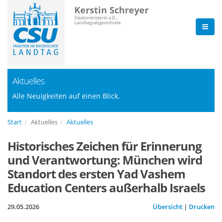
Kerstin Schreyer
Staatsministerin a.D.,
Landtagsabgeordnete
Aktuelles
Alle Neuigkeiten auf einen Blick.
Start
Aktuelles
Aktuelles
Historisches Zeichen für Erinnerung
und Verantwortung: München wird
Standort des ersten Yad Vashem
Education Centers außerhalb Israels
29.05.2026
Übersicht
|
Drucken