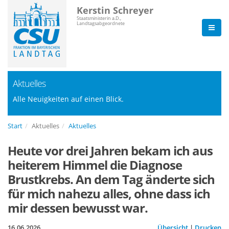
Kerstin Schreyer
Staatsministerin a.D.,
Landtagsabgeordnete
Aktuelles
Alle Neuigkeiten auf einen Blick.
Start
Aktuelles
Aktuelles
Heute vor drei Jahren bekam ich aus
heiterem Himmel die Diagnose
Brustkrebs. An dem Tag änderte sich
für mich nahezu alles, ohne dass ich
mir dessen bewusst war.
16.06.2026
Übersicht
|
Drucken