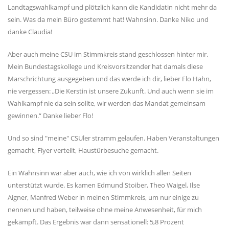
Landtagswahlkampf und plötzlich kann die Kandidatin nicht mehr da
sein. Was da mein Büro gestemmt hat! Wahnsinn. Danke Niko und
danke Claudia!
Aber auch meine CSU im Stimmkreis stand geschlossen hinter mir.
Mein Bundestagskollege und Kreisvorsitzender hat damals diese
Marschrichtung ausgegeben und das werde ich dir, lieber Flo Hahn,
nie vergessen: „Die Kerstin ist unsere Zukunft. Und auch wenn sie im
Wahlkampf nie da sein sollte, wir werden das Mandat gemeinsam
gewinnen.“ Danke lieber Flo!
Und so sind "meine" CSUler stramm gelaufen. Haben Veranstaltungen
gemacht, Flyer verteilt, Haustürbesuche gemacht.
Ein Wahnsinn war aber auch, wie ich von wirklich allen Seiten
unterstützt wurde. Es kamen Edmund Stoiber, Theo Waigel, Ilse
Aigner, Manfred Weber in meinen Stimmkreis, um nur einige zu
nennen und haben, teilweise ohne meine Anwesenheit, für mich
gekämpft. Das Ergebnis war dann sensationell: 5,8 Prozent