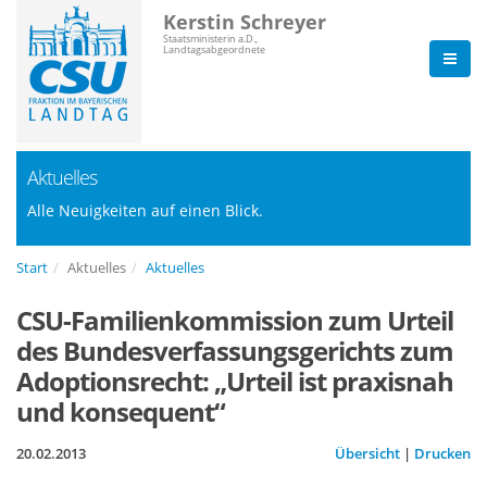
Kerstin Schreyer
Staatsministerin a.D.,
Landtagsabgeordnete
Aktuelles
Alle Neuigkeiten auf einen Blick.
Start
Aktuelles
Aktuelles
CSU-Familienkommission zum Urteil
des Bundesverfassungsgerichts zum
Adoptionsrecht: „Urteil ist praxisnah
und konsequent“
20.02.2013
Übersicht
|
Drucken