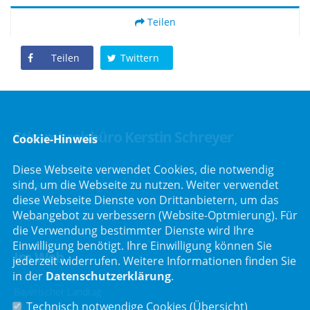
Teilen
Teilen
Twittern
Stimmkreisbüro Kerstin Schreyer
Cookie-Hinweis
Diese Webseite verwendet Cookies, die notwendig
Parkstraße 19
sind, um die Webseite zu nutzen. Weiter verwendet
82008 Unterhaching
diese Webseite Dienste von Drittanbietern, um das
Telefon :
089/66557816
Webangebot zu verbessern (Website-Optmierung). Für
Telefax : 089/66557818
die Verwendung bestimmter Dienste wird Ihre
Einwilligung benötigt. Ihre Einwilligung können Sie
Im Web
jederzeit widerrufen. Weitere Informationen finden Sie
in der
Datenschutzerklärung
.
Bayerischer Landtag
Technisch notwendige Cookies (
Übersicht
)
CSU Fraktion