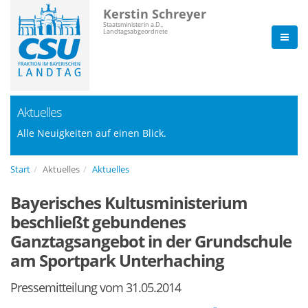
Kerstin Schreyer
Staatsministerin a.D.,
Landtagsabgeordnete
Aktuelles
Alle Neuigkeiten auf einen Blick.
Start
Aktuelles
Aktuelles
Bayerisches Kultusministerium
beschließt gebundenes
Ganztagsangebot in der Grundschule
am Sportpark Unterhaching
Pressemitteilung vom 31.05.2014