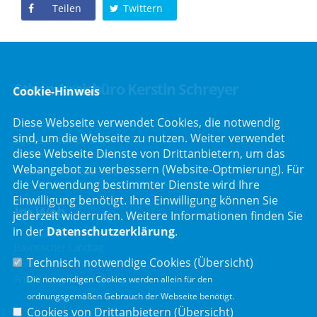
Teilen
Twittern
Stimmkreisbüro Kerstin Schreyer
Cookie-Hinweis
Diese Webseite verwendet Cookies, die notwendig
Parkstraße 19
sind, um die Webseite zu nutzen. Weiter verwendet
82008 Unterhaching
diese Webseite Dienste von Drittanbietern, um das
Telefon :
089/66557816
Webangebot zu verbessern (Website-Optmierung). Für
Telefax : 089/66557818
die Verwendung bestimmter Dienste wird Ihre
Einwilligung benötigt. Ihre Einwilligung können Sie
Im Web
jederzeit widerrufen. Weitere Informationen finden Sie
in der
Datenschutzerklärung
.
Bayerischer Landtag
Technisch notwendige Cookies (
Übersicht
)
CSU Fraktion
Anmeldung Rundmail
Die notwendigen Cookies werden allein für den
ordnungsgemäßen Gebrauch der Webseite benötigt.
Cookies von Drittanbietern (
Übersicht
)