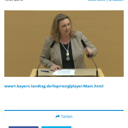
www1.bayern.landtag.de/lisp/res/glplayer/Main.html
Teilen