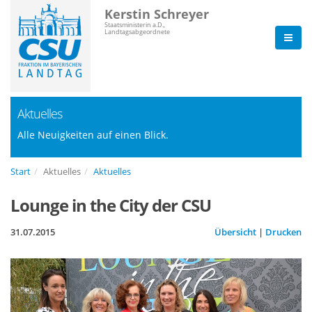
Kerstin Schreyer
Staatsministerin a.D.,
Landtagsabgeordnete
Aktuelles
Alle Neuigkeiten auf einen Blick.
Start
Aktuelles
Aktuelles
Lounge in the City der CSU
31.07.2015
Übersicht
|
Drucken