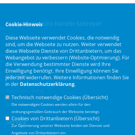
Stimmkreisbüro Kerstin Schreyer
Cookie-Hinweis
Diese Webseite verwendet Cookies, die notwendig
Parkstraße 19
sind, um die Webseite zu nutzen. Weiter verwendet
82008 Unterhaching
diese Webseite Dienste von Drittanbietern, um das
Telefon :
089/66557816
Webangebot zu verbessern (Website-Optmierung). Für
Telefax : 089/66557818
die Verwendung bestimmter Dienste wird Ihre
Einwilligung benötigt. Ihre Einwilligung können Sie
Im Web
jederzeit widerrufen. Weitere Informationen finden Sie
in der
Datenschutzerklärung
.
Bayerischer Landtag
Technisch notwendige Cookies (
Übersicht
)
CSU Fraktion
Anmeldung Rundmail
Die notwendigen Cookies werden allein für den
ordnungsgemäßen Gebrauch der Webseite benötigt.
Cookies von Drittanbietern (
Übersicht
)
Service
Zur Optimierung unserer Webseite binden wir Dienste und
Angebote von Drittanbietern ein.