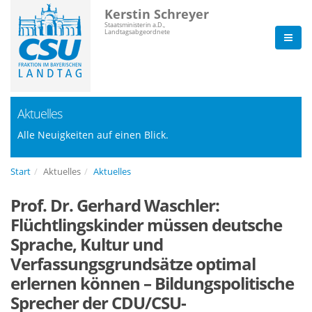
Kerstin Schreyer
Staatsministerin a.D.,
Landtagsabgeordnete
Aktuelles
Alle Neuigkeiten auf einen Blick.
Start
Aktuelles
Aktuelles
Prof. Dr. Gerhard Waschler:
Flüchtlingskinder müssen deutsche
Sprache, Kultur und
Verfassungsgrundsätze optimal
erlernen können – Bildungspolitische
Sprecher der CDU/CSU-