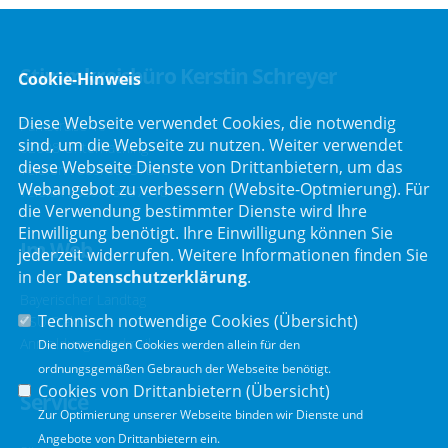
Stimmkreisbüro Kerstin Schreyer
Cookie-Hinweis
Diese Webseite verwendet Cookies, die notwendig
Parkstraße 19
sind, um die Webseite zu nutzen. Weiter verwendet
82008 Unterhaching
diese Webseite Dienste von Drittanbietern, um das
Telefon :
089/66557816
Webangebot zu verbessern (Website-Optmierung). Für
Telefax : 089/66557818
die Verwendung bestimmter Dienste wird Ihre
Einwilligung benötigt. Ihre Einwilligung können Sie
Im Web
jederzeit widerrufen. Weitere Informationen finden Sie
in der
Datenschutzerklärung
.
Bayerischer Landtag
Technisch notwendige Cookies (
Übersicht
)
CSU Fraktion
Anmeldung Rundmail
Die notwendigen Cookies werden allein für den
ordnungsgemäßen Gebrauch der Webseite benötigt.
Cookies von Drittanbietern (
Übersicht
)
Service
Zur Optimierung unserer Webseite binden wir Dienste und
Angebote von Drittanbietern ein.