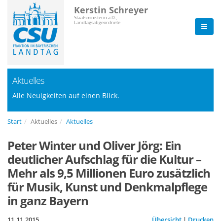
Kerstin Schreyer
Staatsministerin a.D.,
Landtagsabgeordnete
Aktuelles
Alle Neuigkeiten auf einen Blick.
Start
Aktuelles
Aktuelles
Peter Winter und Oliver Jörg: Ein
deutlicher Aufschlag für die Kultur –
Mehr als 9,5 Millionen Euro zusätzlich
für Musik, Kunst und Denkmalpflege
in ganz Bayern
11.11.2015
Übersicht
|
Drucken