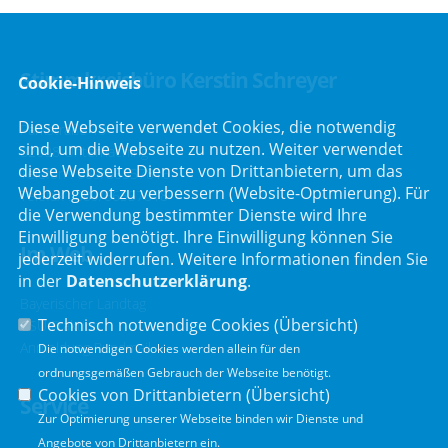
Stimmkreisbüro Kerstin Schreyer
Cookie-Hinweis
Diese Webseite verwendet Cookies, die notwendig
Parkstraße 19
sind, um die Webseite zu nutzen. Weiter verwendet
82008 Unterhaching
diese Webseite Dienste von Drittanbietern, um das
Telefon :
089/66557816
Webangebot zu verbessern (Website-Optmierung). Für
Telefax : 089/66557818
die Verwendung bestimmter Dienste wird Ihre
Einwilligung benötigt. Ihre Einwilligung können Sie
Im Web
jederzeit widerrufen. Weitere Informationen finden Sie
in der
Datenschutzerklärung
.
Bayerischer Landtag
Technisch notwendige Cookies (
Übersicht
)
CSU Fraktion
Anmeldung Rundmail
Die notwendigen Cookies werden allein für den
ordnungsgemäßen Gebrauch der Webseite benötigt.
Cookies von Drittanbietern (
Übersicht
)
Service
Zur Optimierung unserer Webseite binden wir Dienste und
Angebote von Drittanbietern ein.