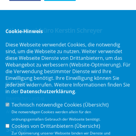
Stimmkreisbüro Kerstin Schreyer
Cookie-Hinweis
Diese Webseite verwendet Cookies, die notwendig
Parkstraße 19
sind, um die Webseite zu nutzen. Weiter verwendet
82008 Unterhaching
diese Webseite Dienste von Drittanbietern, um das
Telefon :
089/66557816
Webangebot zu verbessern (Website-Optmierung). Für
Telefax : 089/66557818
die Verwendung bestimmter Dienste wird Ihre
Einwilligung benötigt. Ihre Einwilligung können Sie
Im Web
jederzeit widerrufen. Weitere Informationen finden Sie
in der
Datenschutzerklärung
.
Bayerischer Landtag
Technisch notwendige Cookies (
Übersicht
)
CSU Fraktion
Anmeldung Rundmail
Die notwendigen Cookies werden allein für den
ordnungsgemäßen Gebrauch der Webseite benötigt.
Cookies von Drittanbietern (
Übersicht
)
Service
Zur Optimierung unserer Webseite binden wir Dienste und