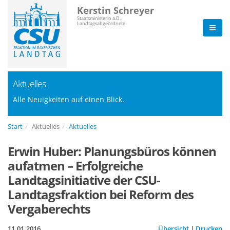
Kerstin Schreyer
Staatsministerin a.D.,
Landtagsabgeordnete
Aktuelles
Alle Neuigkeiten auf einen Blick.
Start
Aktuelles
Aktuelles
Erwin Huber: Planungsbüros können
aufatmen – Erfolgreiche
Landtagsinitiative der CSU-
Landtagsfraktion bei Reform des
Vergaberechts
11.01.2016
Übersicht
|
Drucken