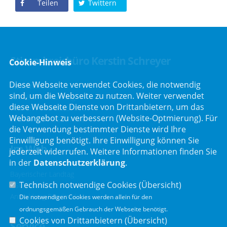
Teilen
Twittern
Stimmkreisbüro Kerstin Schreyer
Cookie-Hinweis
Diese Webseite verwendet Cookies, die notwendig
Parkstraße 19
sind, um die Webseite zu nutzen. Weiter verwendet
82008 Unterhaching
diese Webseite Dienste von Drittanbietern, um das
Telefon :
089/66557816
Webangebot zu verbessern (Website-Optmierung). Für
Telefax : 089/66557818
die Verwendung bestimmter Dienste wird Ihre
Einwilligung benötigt. Ihre Einwilligung können Sie
Im Web
jederzeit widerrufen. Weitere Informationen finden Sie
in der
Datenschutzerklärung
.
Bayerischer Landtag
Technisch notwendige Cookies (
Übersicht
)
CSU Fraktion
Anmeldung Rundmail
Die notwendigen Cookies werden allein für den
ordnungsgemäßen Gebrauch der Webseite benötigt.
Cookies von Drittanbietern (
Übersicht
)
Service