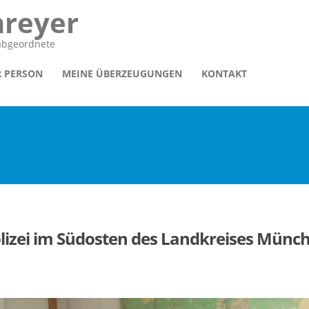
hreyer
sabgeordnete
R PERSON
MEINE ÜBERZEUGUNGEN
KONTAKT
lizei im Südosten des Landkreises Münc