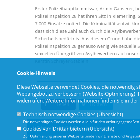
Erster Polizeihauptkommissar, Armin Ganserer, b
Polizeiinspektion 28 hat ihren Sitz in Riemerlin
7.000 Einsätze notiert. Die Kriminalitätsentwickl
dass sich diese Zahl auch durch die Asylbewerbe
Sicherheitsbedürfnis. Aus diesem Grund habe die 
Polizeiinspektion 28 genauso wenig wie sexuelle 
sexuellen Übergriff von Asylbewerbern auf unsere
Kerstin Schreyer-Stäblein.
Cookie-Hinweis
Diese Webseite verwendet Cookies, die notwendig si
Webangebot zu verbessern (Website-Optmierung). Für
widerrufen. Weitere Informationen finden Sie in der
Teilen
Twittern
Technisch notwendige Cookies (
Übersicht
)
Die notwendigen Cookies werden allein für den ordnungsgemäßen 
Stimmkreisbüro Kerstin Schreyer
Cookies von Drittanbietern (
Übersicht
)
Zur Optimierung unserer Webseite binden wir Dienste und Angebote