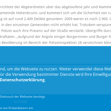
erichtete der Abgeordneten über das abgelaufene Jahr und klamme
g, Gemeinde Hohenbrunn, und kümmert sich um die Sicherheit von r
ung ist auf rund 2.400 Delikte gesunken; 2009 waren es noch 2.900.
r in den einzelnen Gemeinden nicht erhöht hat. Trotzdem verspür
Polizei auch ihre Präsenz auf der Straße verstärkt. Übergriffe du
Straftaten. „Aufgrund der Ängste einiger Bürgerinnen und Bürger f
 Bevölkerung im Bereich der Polizeiinspektion 28 verzeichnen könne
nd, um die Webseite zu nutzen. Weiter verwendet diese Web
Teilen
 die Verwendung bestimmter Dienste wird Ihre Einwilligung 
Datenschutzerklärung
.
Gebrauch der Webseite benötigt.
Im Web
 von Drittanbietern ein.