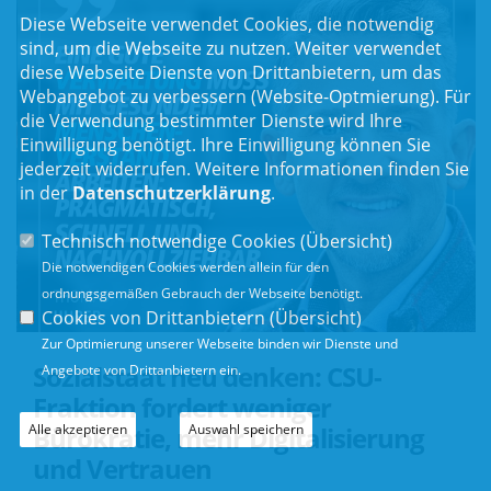
Diese Webseite verwendet Cookies, die notwendig
sind, um die Webseite zu nutzen. Weiter verwendet
diese Webseite Dienste von Drittanbietern, um das
Webangebot zu verbessern (Website-Optmierung). Für
die Verwendung bestimmter Dienste wird Ihre
Einwilligung benötigt. Ihre Einwilligung können Sie
jederzeit widerrufen. Weitere Informationen finden Sie
in der
Datenschutzerklärung
.
Technisch notwendige Cookies (
Übersicht
)
Die notwendigen Cookies werden allein für den
ordnungsgemäßen Gebrauch der Webseite benötigt.
Cookies von Drittanbietern (
Übersicht
)
Zur Optimierung unserer Webseite binden wir Dienste und
Sozialstaat neu denken: CSU-
Angebote von Drittanbietern ein.
Fraktion fordert weniger
Bürokratie, mehr Digitalisierung
Alle akzeptieren
Auswahl speichern
und Vertrauen