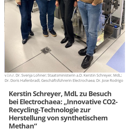
;
v.l.n.r. Dr. Svenja Lohner; Staatsministerin a.D. Kerstin Schreyer, MdL;
v.
go
Dr. Doris Hafenbradl, Geschäftsführerin Electrochaea; Dr. Jose Rodrigo
Dr
Kerstin Schreyer, MdL zu Besuch
bei Electrochaea: „Innovative CO2-
Recycling-Technologie zur
Herstellung von synthetischem
Methan“