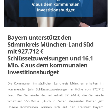
Bayern unterstützt den
Stimmkreis München-Land Süd
mit 927.712
Schlüsselzuweisungen und 16,1
Mio. € aus dem kommunalen
Investitionsbudget
Die Kommunen im südlichen Landkreis München erhalten im
kommenden Jahr Schlüsselzuweisungen in Höhe von 972.712
Euro. Die Gemeinde Neuried erhält 371.944 €, die Gemeinde
Schäftlarn 555.768 €. „Auch in Zeiten steigender Kosten gilt:
Unsere Kommunen können sich auf den Freistaat Bayern